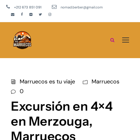
+212 673 851 091
nomad.berber@gmail.com
Marruecos es tu viaje
Marruecos
0
Excursión en 4×4
en Merzouga,
Marruecos