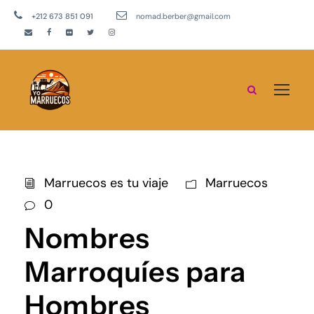
+212 673 851 091
nomad.berber@gmail.com
Marruecos es tu viaje
Marruecos
0
Nombres
Marroquíes para
Hombres