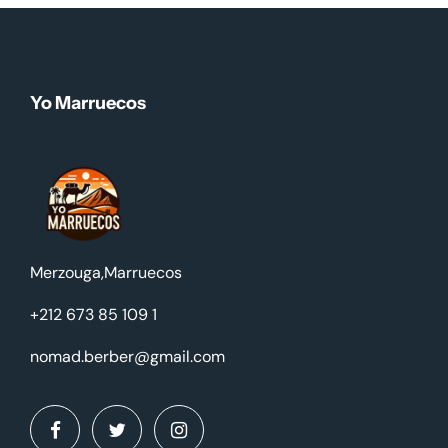
Yo Marruecos
Merzouga,Marruecos
+212 673 85 109 1
nomad.berber@gmail.com