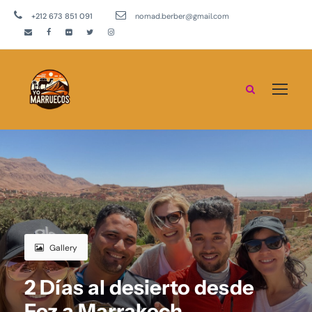
+212 673 851 091
nomad.berber@gmail.com
Gallery
2 Días al desierto desde
Fez a Marrakech