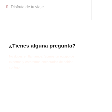
Disfruta de tu viaje
¿Tienes alguna pregunta?
No dudes en llamarnos. Somos un equipo de
expertos y estaremos encantados de hablar
contigo.
+212 673 851 091
nomad.berber@gmail.com