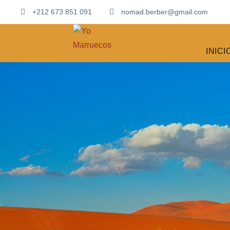
+212 673 851 091
nomad.berber@gmail.com
INICI