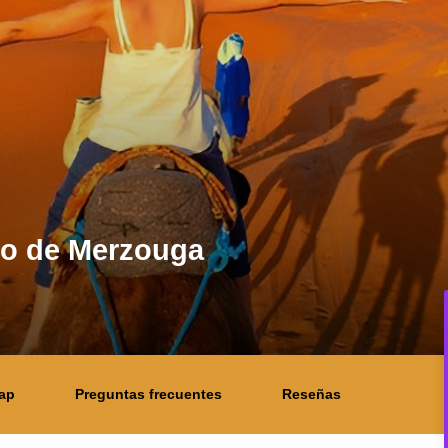
rto de Merzouga
ap
Preguntas frecuentes
Reseñas