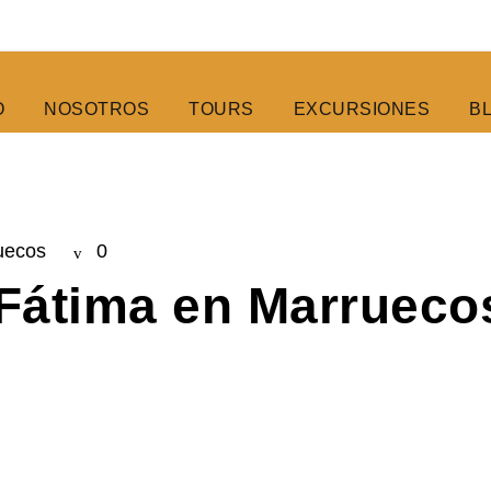
O
NOSOTROS
TOURS
EXCURSIONES
B
uecos
0
Fátima en Marrueco