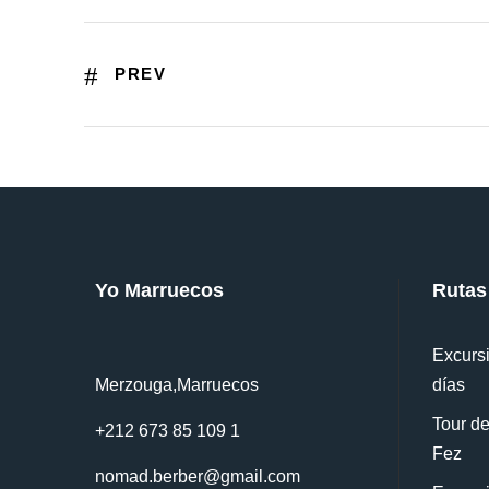
PREV
Yo Marruecos
Rutas
Excursi
Merzouga,Marruecos
días
Tour de
+212 673 85 109 1
Fez
nomad.berber@gmail.com