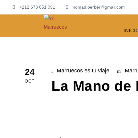
+212 673 851 091
nomad.berber@gmail.com
INICI
24
Marruecos es tu viaje
Marr
La Mano de 
OCT